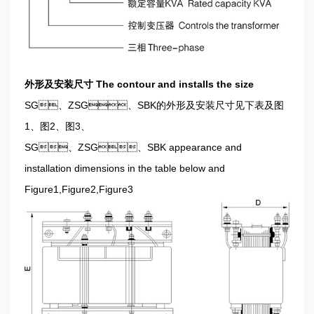
外形及安装尺寸 The contour and installs the size
SG、ZSG、SBK的外形及安装尺寸见下表及图
1、图2、图3、
SG、ZSG、SBK appearance and
installation dimensions in the table below and
Figure1,Figure2,Figure3