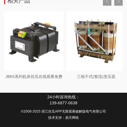
相关产品
K5系列机床丝瓜在线观看免费
三相干式(整流)变压器
单三
24小时咨询热线：
139-6877-0638
©2008-2025 浙江丝瓜APP无限观看破解版电气有限公司
技术支持：
易天网络